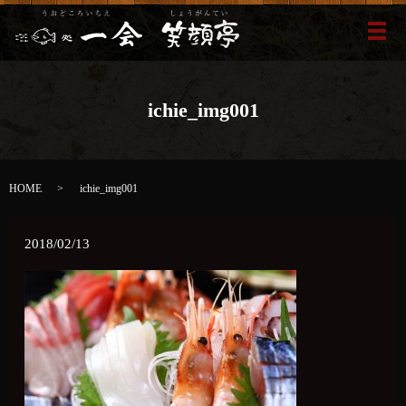
メ
ichie_img001
HOME
ichie_img001
2018/02/13