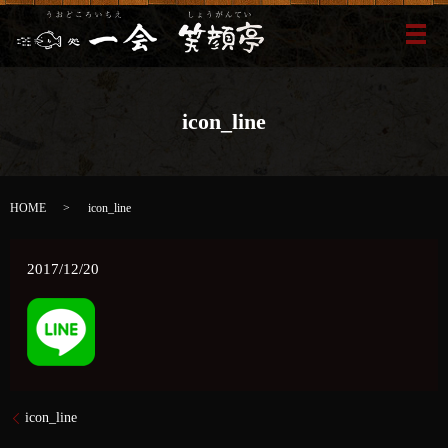
メ
icon_line
HOME
icon_line
2017/12/20
icon_line